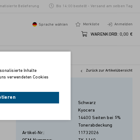
matisierte Belieferung
Bis 14:00 bestellt - Versand am selben Tag
Merkliste
Anmelden
Sprache wählen
WARENKORB:
0,00 €
onalisierte Inhalte
Zurück zur Artikelübersicht
n uns verwendeten Cookies
Schwarz
ptieren
Farbe:
Schwarz
Hersteller:
Kyocera
Seitenleistung:
14400 Seiten bei 5%
Tonerabdeckung
Artikel-Nr.:
11732026