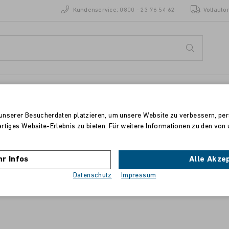
Kundenservice:
0800 - 23 76 54 62
Vollauto
ENZEN
STANDORTE
unserer Besucherdaten platzieren, um unsere Website zu verbessern, pers
artiges Website-Erlebnis zu bieten. Für weitere Informationen zu den vo
berolina TonerKit für Kyocera ECOSYS
P2040
r Infos
Alle Akze
Datenschutz
Impressum
2 fache Leistung