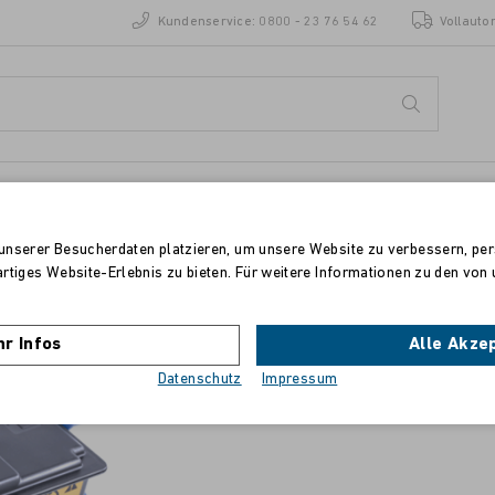
Kundenservice:
0800 - 23 76 54 62
Vollauto
ENZEN
STANDORTE
unserer Besucherdaten platzieren, um unsere Website zu verbessern, pers
artiges Website-Erlebnis zu bieten. Für weitere Informationen zu den vo
berolina TonerKit für Kyocera
P3045/P3050/P3055/P3060/P3150/
r Infos
Alle Akze
Datenschutz
Impressum
1,5 fache Leistung