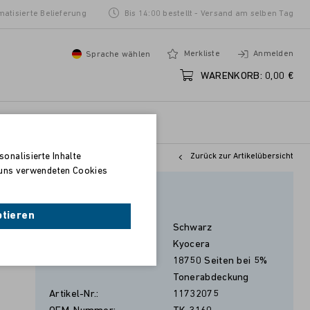
matisierte Belieferung
Bis 14:00 bestellt - Versand am selben Tag
Merkliste
Anmelden
Sprache wählen
WARENKORB:
0,00 €
onalisierte Inhalte
Zurück zur Artikelübersicht
n uns verwendeten Cookies
Schwarz
ptieren
Farbe:
Schwarz
Hersteller:
Kyocera
Seitenleistung:
18750 Seiten bei 5%
Tonerabdeckung
Artikel-Nr.:
11732075