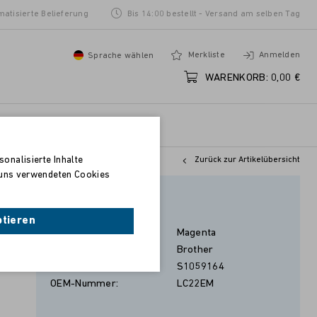
matisierte Belieferung
Bis 14:00 bestellt - Versand am selben Tag
Merkliste
Anmelden
Sprache wählen
WARENKORB:
0,00 €
onalisierte Inhalte
Zurück zur Artikelübersicht
n uns verwendeten Cookies
Magenta
ptieren
Farbe:
Magenta
Hersteller:
Brother
Artikel-Nr.:
S1059164
OEM-Nummer:
LC22EM