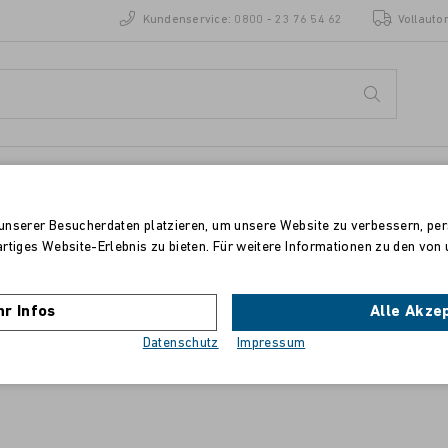
Kundenservice:
0800 - 23 76 54 62
Vollauto
ENZEN
STANDORTE
unserer Besucherdaten platzieren, um unsere Website zu verbessern, pers
artiges Website-Erlebnis zu bieten. Für weitere Informationen zu den vo
BROTHER MFC-J5920DW
r Infos
Alle Akze
Tinte magenta ca. 1.200 Seiten
Datenschutz
Impressum