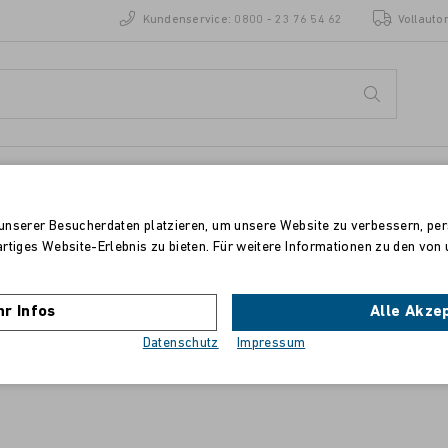
Kundenservice:
0800 - 23 76 54 62
Vollauto
ENZEN
STANDORTE
unserer Besucherdaten platzieren, um unsere Website zu verbessern, pers
artiges Website-Erlebnis zu bieten. Für weitere Informationen zu den vo
Canon iR Advance C250i
r Infos
Alle Akze
Trommel magenta, 30.000 Seiten
Datenschutz
Impressum