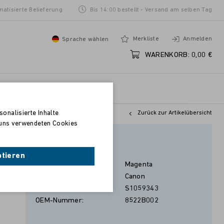
matisierte Belieferung
Bis 14:00 bestellt - Versand am selben Tag
Merkliste
Anmelden
Sprache wählen
WARENKORB:
0,00 €
onalisierte Inhalte
Zurück zur Artikelübersicht
n uns verwendeten Cookies
Magenta
ptieren
Farbe:
Magenta
Hersteller:
Canon
Artikel-Nr.:
S1059343
OEM-Nummer:
8522B002