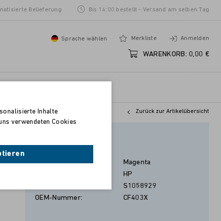
matisierte Belieferung
Bis 14:00 bestellt - Versand am selben Tag
Merkliste
Anmelden
Sprache wählen
WARENKORB:
0,00 €
onalisierte Inhalte
Zurück zur Artikelübersicht
n uns verwendeten Cookies
Magenta
ptieren
Farbe:
Magenta
Hersteller:
HP
Artikel-Nr.:
S1058929
OEM-Nummer:
CF403X