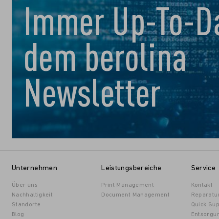
Immer Up-To-Da
dem berolina
Newsletter
Unternehmen
Leistungsbereiche
Service
Über uns
Print Management
Kontakt
Nachhaltigkeit
Document Management
Reparatu
Standorte
Quick Sup
Blog
Entsorgu