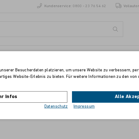
Kundenservice:
0800 - 23 76 54 62
Vollauto
ENZEN
STANDORTE
unserer Besucherdaten platzieren, um unsere Website zu verbessern, pers
artiges Website-Erlebnis zu bieten. Für weitere Informationen zu den vo
HP Color LaserJet M252/M277
r Infos
Alle Akze
Toner magenta, 2.300 Seiten
Datenschutz
Impressum