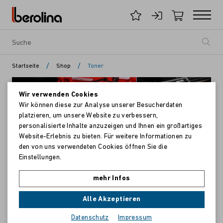
/
/
Startseite
Shop
Toner
Wir verwenden Cookies
Wir können diese zur Analyse unserer Besucherdaten
platzieren, um unsere Website zu verbessern,
personalisierte Inhalte anzuzeigen und Ihnen ein großartiges
Toner
Website-Erlebnis zu bieten. Für weitere Informationen zu
den von uns verwendeten Cookies öffnen Sie die
Unsere berolina SuperCarts zeichnen sich durch hohe
Einstellungen.
Seitenleistungen und exzellente Qualität aus. Sie sind nicht
nur sicher in der Anwendung, sondern auch gesundheitlich
mehr Infos
unbedenklich, und vor allem entlasten sie unsere Umwelt.
Alle Akzeptieren
Egal ob Original berolina oder OEM - für Ihre Drucker und
Datenschutz
Impressum