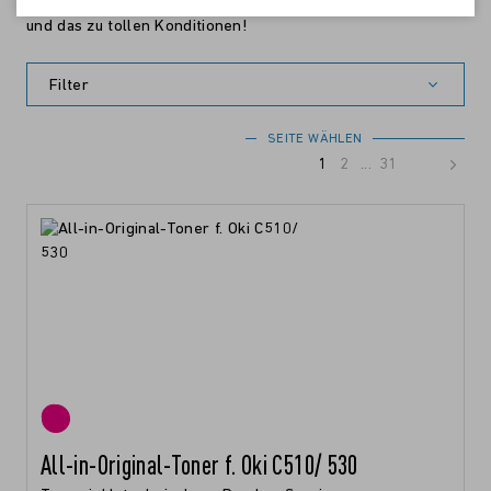
Multifunktionsgeräte gibt es bei uns immer das Passende
und das zu tollen Konditionen!
Filter
SEITE WÄHLEN
1
2
...
31
All-in-Original-Toner f. Oki C510/ 530