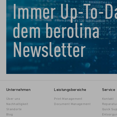
Immer Up-To-Da
dem berolina
Newsletter
Unternehmen
Leistungsbereiche
Service
Über uns
Print Management
Kontakt
Nachhaltigkeit
Document Management
Reparatu
Standorte
Quick Sup
Blog
Entsorgu