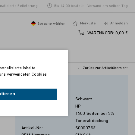
matisierte Belieferung
Bis 14:00 bestellt - Versand am selben Tag
Merkliste
Anmelden
Sprache wählen
WARENKORB:
0,00 €
onalisierte Inhalte
Zurück zur Artikelübersicht
n uns verwendeten Cookies
Schwarz
ptieren
Farbe:
Schwarz
Hersteller:
HP
Seitenleistung:
1500 Seiten bei 5%
Tonerabdeckung
Artikel-Nr.:
S0000755