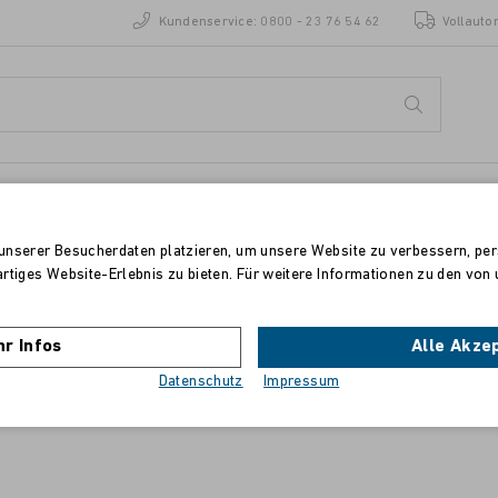
Kundenservice:
0800 - 23 76 54 62
Vollauto
ENZEN
STANDORTE
unserer Besucherdaten platzieren, um unsere Website zu verbessern, pers
artiges Website-Erlebnis zu bieten. Für weitere Informationen zu den vo
Samsung ML-2160, ML-2165, SCX-3400,
SCX-3405, SF-760P
r Infos
Alle Akze
Datenschutz
Impressum
Toner schwarz, 1.500 Seiten