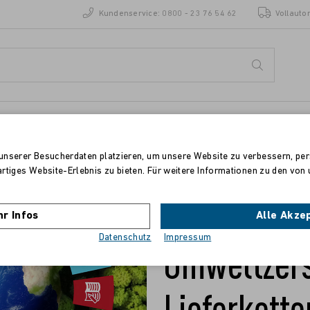
Kundenservice:
0800 - 23 76 54 62
Vollauto
ENZEN
STANDORTE
unserer Besucherdaten platzieren, um unsere Website zu verbessern, pers
artiges Website-Erlebnis zu bieten. Für weitere Informationen zu den vo
11.11.2021
Gegen Aus
r Infos
Alle Akze
Datenschutz
Impressum
Umweltzers
Lieferkett