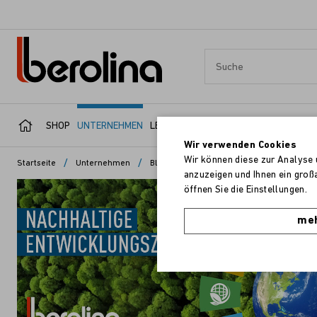
SHOP
UNTERNEHMEN
LEISTUNGSBEREICHE
SERVICE
REFER
Wir verwenden Cookies
Wir können diese zur Analyse 
/
/
/
Startseite
Unternehmen
Blog
Lieferkettengesetz
anzuzeigen und Ihnen ein groß
öffnen Sie die Einstellungen.
meh