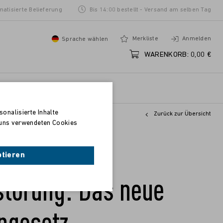
matisierte Belieferung
Bis 14:00 bestellt - Versand am selben Tag
Merkliste
Anmelden
Sprache wählen
WARENKORB:
0,00 €
onalisierte Inhalte
Zurück zur Übersicht
n uns verwendeten Cookies
beutung und
ptieren
törung: Das neue
engesetz