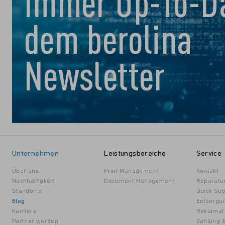
Immer Up-To-Da
dem berolina
Newsletter
Unternehmen
Leistungsbereiche
Service
Über uns
Print Management
Kontakt
Nachhaltigkeit
Document Management
Reparatu
Standorte
Quick Sup
Blog
Entsorgu
Karriere
Reklamat
Partner werden
Zahlung 