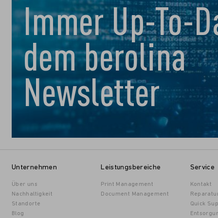
Immer Up-To-Da
dem berolina
Newsletter
Unternehmen
Leistungsbereiche
Service
Über uns
Print Management
Kontakt
Nachhaltigkeit
Document Management
Reparatu
Standorte
Quick Sup
Blog
Entsorgu