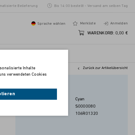
matisierte Belieferung
Bis 14:00 bestellt - Versand am selben Tag
Merkliste
Anmelden
Sprache wählen
WARENKORB:
0,00 €
onalisierte Inhalte
Zurück zur Artikelübersicht
n uns verwendeten Cookies
Cyan
ptieren
Farbe:
Cyan
)
Artikel-Nr.:
S0000080
OEM-Nummer:
106R01320