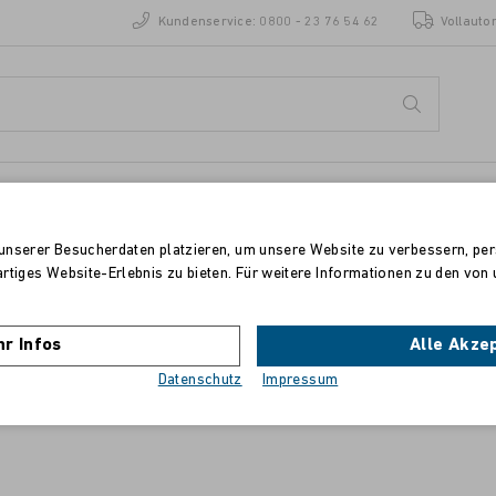
Kundenservice:
0800 - 23 76 54 62
Vollauto
ENZEN
STANDORTE
unserer Besucherdaten platzieren, um unsere Website zu verbessern, pers
artiges Website-Erlebnis zu bieten. Für weitere Informationen zu den vo
Xerox WorkCentre 6400
r Infos
Alle Akze
Standard-Tonerpatrone – Cyan (8.000 Seiten*
Datenschutz
Impressum