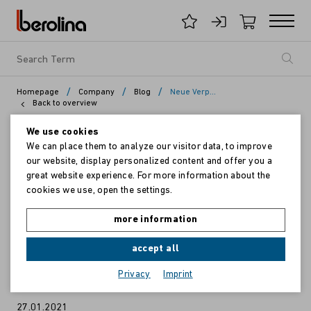
/
/
/
Homepage
Company
Blog
Neue Verpackung für die berolina SuperCarts
Back to overview
We use cookies
We can place them to analyze our visitor data, to improve
our website, display personalized content and offer you a
great website experience. For more information about the
cookies we use, open the settings.
more information
accept all
Privacy
Imprint
27.01.2021